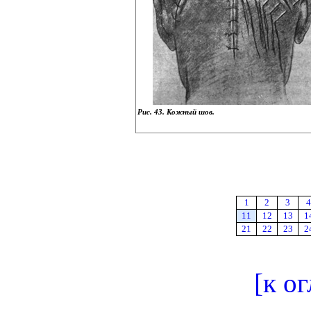
Рис. 43. Кожный шов.
1
2
3
4
11
12
13
1
21
22
23
2
[к о