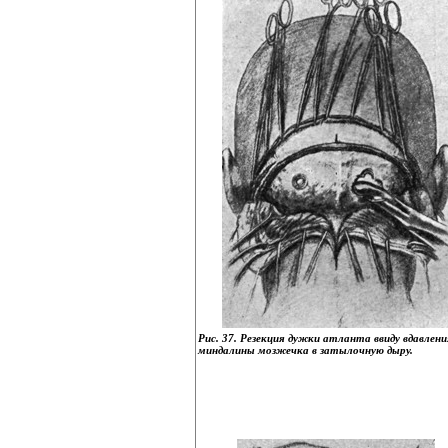
Рис. 37. Резекция дужки атланта ввиду вдавлени
миндалины мозжечка в затылочную дыру.