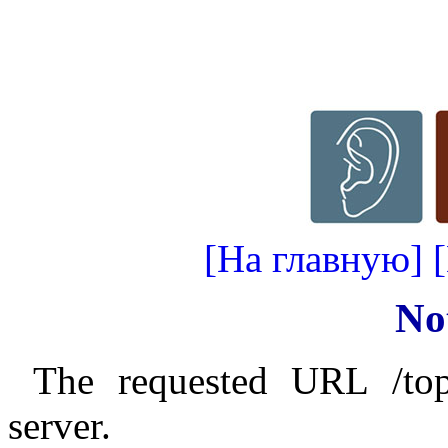
[На главную]
No
The requested URL /top
server.