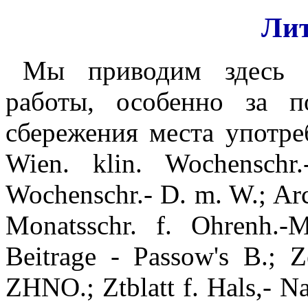
Лит
Мы приводим здесь т
работы, особенно за 
сбережения места употр
Wien. klin. Wochensch
Wochenschr.- D. m. W.; Arc
Monatsschr. f. Ohrenh.-
Beitrage - Passow's В.; Ze
ZHNO.; Ztblatt f. Hals,- N