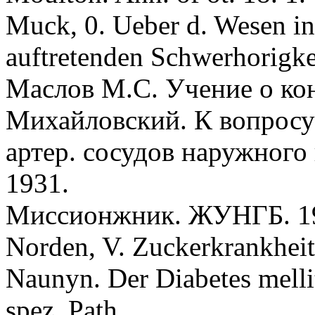
Muck, 0. Ueber d. Wesen in
auftretenden Schwerhorigke
Mаслов М.С. Учение о кон
Михайловский. К вопросу 
артер. сосудов наружного 
1931.
Миссионжник. ЖУНГБ. 19
Nоrden, V. Zuckerkrankheit.
Naunyn. Der Diabetes melli
spez. Path.