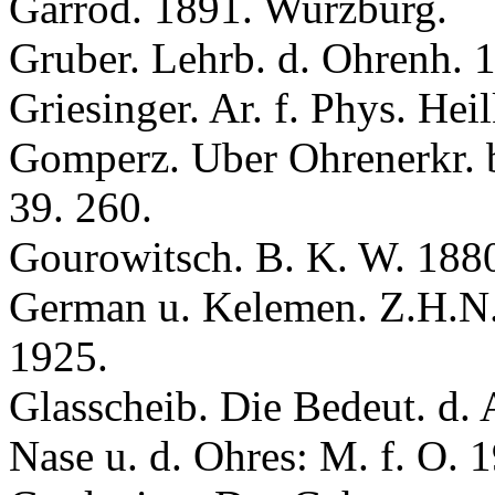
Garrod. 1891. Wurzburg.
Gruber. Lehrb. d. Ohrenh. 
Griesinger. Ar. f. Phys. Hei
Gоmperz. Uber Ohrenerkr. b
39. 260.
Gоurоwitsсh. B. K. W. 1880
German u. Kelemen. Z.H.N.O
1925.
Glasscheib. Die Bedeut. d. 
Nase u. d. Ohres: M. f. O. 