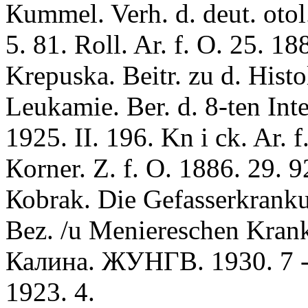
Кummel. Verh. d. deut. otol
5. 81. Roll. Ar. f. O. 25. 18
Krepuska. Beitr. zu d. Histo
Leukamie. Ber. d. 8-ten Int
1925. II. 196. Kn i ck. Ar. f
Кorner. Z. f. O. 1886. 29. 92
Коbrak. Die Gefasserkranku
Bez. /u Meniereschen Krank
Калина. ЖУНГВ. 1930. 7 - 
1923. 4.