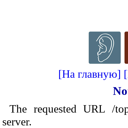
[На главную]
No
The requested URL /top
server.