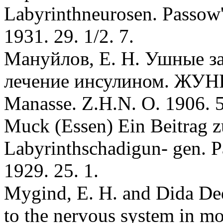
Labyrinthneurosen. Passow'
1931. 29. 1/2. 7.
Мануйлов, E. H. Ушные за
лечение инсулином. ЖУНГБ
Manasse. Z.H.N. О. 1906. 52
Muck (Essen) Ein Beitrag z
Labyrinthschadigun- gen. Pa
1929. 25. 1.
Mуgind, E. H. and Dida De
to the nervous system in mor