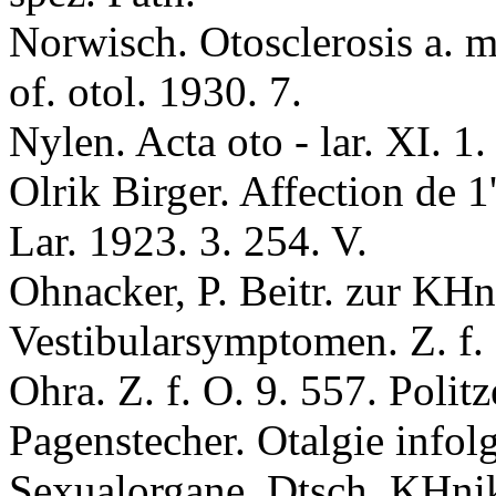
Nоrwisсh. Otosclerosis a. m
of. otol. 1930. 7.
Nуlen. Acta oto - lar. XI. 1.
Olrik Birger. Affection de 1'
Lar. 1923. 3. 254. V.
Ohnacker, P. Beitr. zur KHn
Vestibularsymptomen. Z. f. H
Оhra. Z. f. O. 9. 557. Polit
Pagenstecher. Otalgie info
Sexualorgane. Dtsch. KHnik