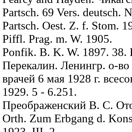
Partsсh. 69 Vers. deutsch. 
Partsсh. Oest. Z. f. Stom. 1
Piffl. Prag. m. W. 1905.
Pоnfik. B. K. W. 1897. 38. 
Перекалин. Ленингр. о-в
врачей 6 мая 1928 г. всесо
1929. 5 - 6.251.
Преображенский В. С. Ото -
Orth. Zum Erbgang d. Konst
1923. III. 2.