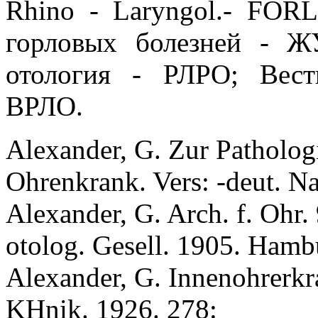
Rhino - Laryngol.- FOR
горловых болезней - Ж
отология - РЛРО; Вест
ВРЛО.
Alexander, G. Zur Pathologi
Ohrenkrank. Vers: -deut. Nat
Alexander, G. Arch. f. Ohr. 
otolog. Gesell. 1905. Hambu
Alexander, G. Innenohrerkr
KHnik. 1926. 278: