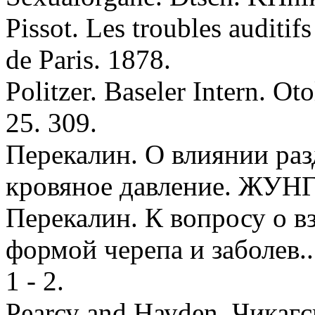
Pissоt. Les troubles auditif
de Paris. 1878.
Politzer. Baseler Intern. Ot
25. 309.
Перекалин. О влиянии ра
кровяное давление. ЖУНГБ.
Перекалин. К вопросу о 
формой черепа и заболев..
1 - 2.
Pearсу and Hауden. Чикагско