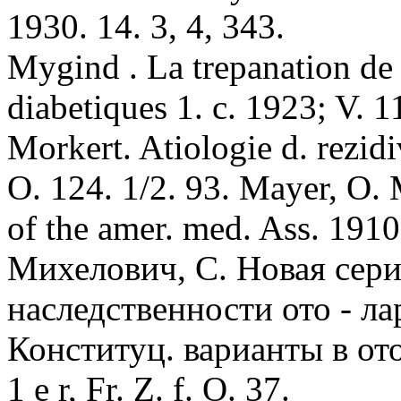
1930. 14. 3, 4, 343.
Mуgind . La trepanation de
diabetiques 1. c. 1923; V. 1
Morkert. Atiologie d. rezidi
O. 124. 1/2. 93. Mayer, O. 
of the amer. med. Ass. 1910.
Михелович, С. Новая сер
наследственности ото - лар
Конституц. варианты в ото 
1 e r, Fr. Z. f. О. 37.