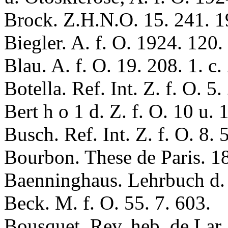
Brock. Z.H.N.O. 15. 241. 1
Biegler. A. f. O. 1924. 120.
Вlau. A. f. O. 19. 208. 1. c.
Воtella. Ref. Int. Z. f. O. 5.
Вert h о 1 d. Z. f. O. 10 u. 
Вusсh. Ref. Int. Z. f. O. 8. 
Bourbon. These de Paris. 1
Baenninghaus. Lehrbuch d.
Beсk. M. f. O. 55. 7. 603.
Bousquet. Rev. heb. de Lar.