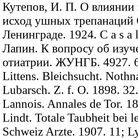
Кутeпов, И. П. О влиянии
исход ушных трепанаций О
Ленинграде. 1924. С a s а l i
Лапин. К вопросу об изуч
отиатрии. ЖУНГБ. 4927. 6
Littens. Bleichsucht. Nothna
Lubarsсh. Z. f. O. 1898. 32
Lannоis. Annales de Tor. 18
Lindt. Totale Taubheit bei l
Schweiz Arzte. 1907. 11; Lyn