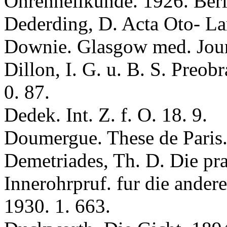
Ohrenheilkunde. 1926. Berl
Dederding, D. Acta Oto- Lar
Downie. Glasgow med. Jour
Dillоn, I. G. u. B. S. Preоb
0. 87.
Dedek. Int. Z. f. O. 18. 9.
Doumergue. These de Paris.
Demetriades, Th. D. Die pra
Innerohrpruf. fur die ander
1930. 1. 663.