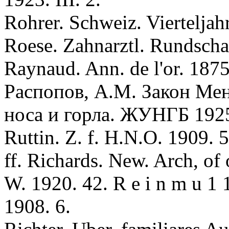
Rоhrer. Schweiz. Vierteljahr
Rоese. Zahnarztl. Rundscha
Raynaud. Ann. de l'or. 1875
Pаспопов, А.М. Закон Мен
носа и горла. ЖУНГБ 1925
Ruttin. Z. f. H.N.O. 1909. 5
ff. Richards. New. Arch, of 
W. 1920. 42. R e i n m u 1 
1908. 6.