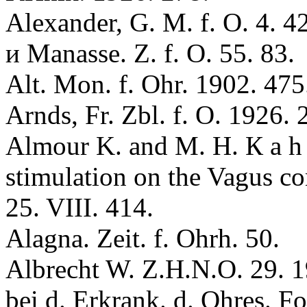
Alexander, G. M. f. O. 4. 
и Мanasse. Z. f. О. 55. 83.
Alt. Mon. f. Ohr. 1902. 475
Arnds, Fr. Zbl. f. O. 1926. 
Almоur K. and M. H. К a h n
stimulation on the Vagus con
25. VIII. 414.
Alagna. Zeit. f. Ohrh. 50.
Albreсht W. Z.H.N.O. 29. 1
bei d. Erkrank. d. Ohres. Fol