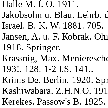
Halle M. f. O. 1911.
Jakobsohn u. Вlau. Lehrb. d
Israel. B. K. W. 1881. 705.
Jansen, A. u. F. Коbrak. Ohr
1918. Springer.
Кrassnig, Max. Menieresch
193!. 128. 1-2 l.S. 141..
Кrinis De. Berlin. 1920. Spr
Kashiwabara. Z.H.N.O. 191
Кerekes. Passow's B. 1925.