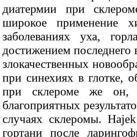
диатермии при склером
широкое применение х
заболеваниях уха, гор
достижением последнего 
злокачественных новообра
при синехиях в глотке, о
при склероме же он, 
благоприятных результато
случаях склеромы. Hajek
гортани после ларинго