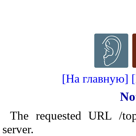
[На главную]
No
The requested URL /top
server.