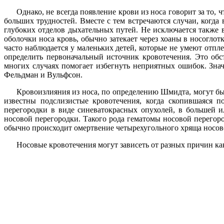
Однако, не всегда появление крови из носа говорит за то,
больших трудностей. Вместе с тем встречаются случаи, когда
глубоких отделов дыхательных путей. Не исключается также 
оболочки носа кровь, обычно затекает через хоаны в носогло
часто наблюдается у маленьких детей, которые не умеют отпл
определить первоначальный источник кровотечения. Это обст
многих случаях помогает избегнуть неприятных ошибок. Зна
Фельдман и Вульфсон.
Кровоизлияния из носа, по определению Шмидта, могут быт
известны подслизистые кровотечения, когда скопившаяся п
перегородки в виде синеватокрасных опухолей, в большей 
носовой перегородки. Такого рода гематомы носовой перегоро
обычно происходит омертвение четырехугольного хряща носов
Носовые кровотечения могут зависеть от разных причин как