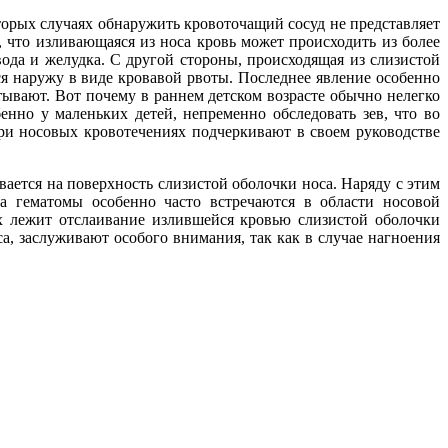
оторых случаях обнаружить кровоточащий сосуд не представляет
, что изливающаяся из носа кровь может происходить из более
ода и желудка. С другой стороны, происходящая из слизистой
ся наружу в виде кровавой рвоты. Последнее явление особенно
тывают. Вот почему в раннем детском возрасте обычно нелегко
енно у маленьких детей, непременно обследовать зев, что во
ри носовых кровотечениях подчеркивают в своем руководстве
ается на поверхность слизистой оболочки носа. Наряду с этим
да гематомы особенно часто встречаются в области носовой
х лежит отслаивание излившейся кровью слизистой оболочки
а, заслуживают особого внимания, так как в случае нагноения