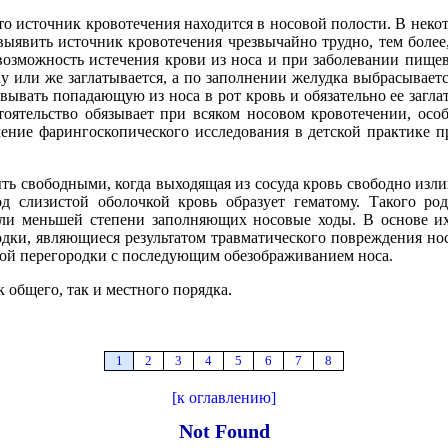
 что источник кровотечения находится в носовой полости. В нек
 выявить источник кровотечения чрезвычайно трудно, тем более
возможность истечения крови из носа и при заболевании пищев
тку или же заглатывается, а по заполнении желудка выбрасывает
евывать попадающую из носа в рот кровь и обязательно ее загла
оятельство обязывает при всяком носовом кровотечении, особ
чение фарингоскопического исследования в детской практике п
ь свободными, когда выходящая из сосуда кровь свободно излив
од слизистой оболочкой кровь образует гематому. Такого ро
или меньшей степени заполняющих носовые ходы. В основе и
дки, являющиеся результатом травматического повреждения нос
ой перегородки с последующим обезображиванием носа.
 общего, так и местного порядка.
1
2
3
4
5
6
7
8
[к оглавлению]
Not Found