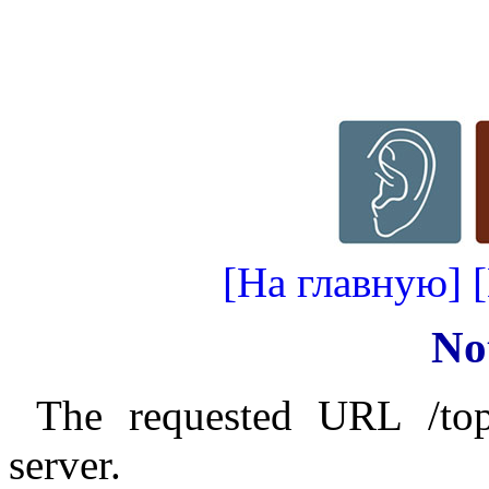
[На главную]
No
The requested URL /top
server.