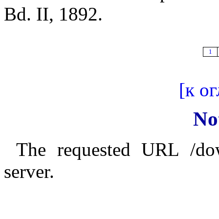
Bd. II, 1892.
1
[к о
No
The requested URL /do
server.