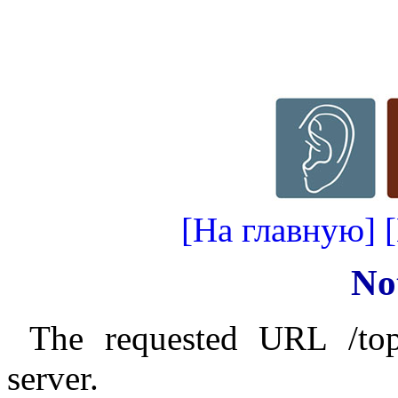
[На главную]
No
The requested URL /top
server.