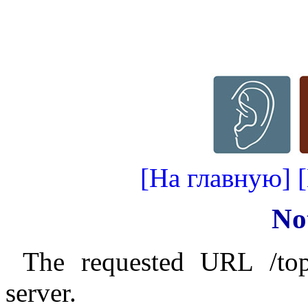
[На главную]
No
The requested URL /top
server.