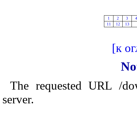
1
2
3
11
12
13
[к о
No
The requested URL /do
server.