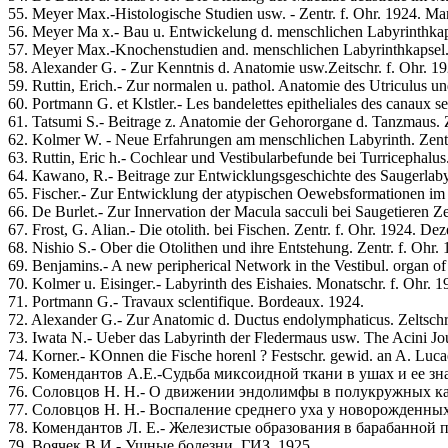
55. Meуer Max.-Histologische Studien usw. - Zentr. f. Ohr. 1924. Mar
56. Meyer Ma x.- Bau u. Entwickelung d. menschlichen Labyrinthkapse
57. Meyer Max.-Knochenstudien and. menschlichen Labyrinthkapsel. Z
58. Alexander G. - Zur Kenntnis d. Anatomie usw.Zeitschr. f. Ohr. 19
59. Ruttin, Erich.- Zur normalen u. pathol. Anatomie des Utriculus und
60. Portmann G. et Klstler.- Les bandelettes epitheliales des canaux 
61. Tatsumi S.- Beitrage z. Anatomie der Gehororgane d. Tanzmaus. Ze
62. Kolmer W. - Neue Erfahrungen am menschlichen Labyrinth. Zentr. 
63. Ruttin, Eric h.- Cochlear und Vestibularbefunde bei Turricephalus.
64. Кawano, R.- Beitrage zur Entwicklungsgeschichte des Saugerlabyri
65. Fischer.- Zur Entwicklung der atypischen Oewebsformationen im ha
66. De Вurlet.- Zur Innervation der Macula sacculi bei Saugetieren Ze
67. Frost, G. Alian.- Die otolith. bei Fischen. Zentr. f. Ohr. 1924. De
68. Nishiо S.- Ober die Otolithen und ihre Entstehung. Zentr. f. Ohr.
69. Benjamins.- A new peripherical Network in the Vestibul. organ of t
70. Kolmer u. Eisingeг.- Labyrinth des Eishaies. Monatschr. f. Ohr. 19
71. Portmann G.- Travaux sclentifique. Bordeaux. 1924.
72. Alexander G.- Zur Anatomic d. Ductus endolymphaticus. Zeltschr. 
73. Iwata N.- Ueber das Labyrinth der Fledermaus usw. The Acini Jo
74. Korner.- KOnnen die Fische horenl ? Festschr. gewid. an A. Luca
75. Комендантов А.Е.-Судьба миксоидной ткани в ушах и ее значе
76. Соловцов Н. Н.- О движении эндолимфы в полукружных канал
77. Соловцов Н. Н.- Воспаление среднего уха у новорожденных де
78. Комендантов Л. Е.- Железистые образования в барабанной пер
79. Воячек В.И.- Ушные болезни. ГИЗ. 1925.