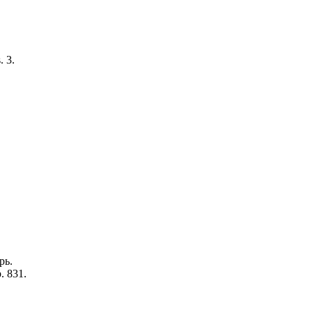
. 3.
рь.
. 831.