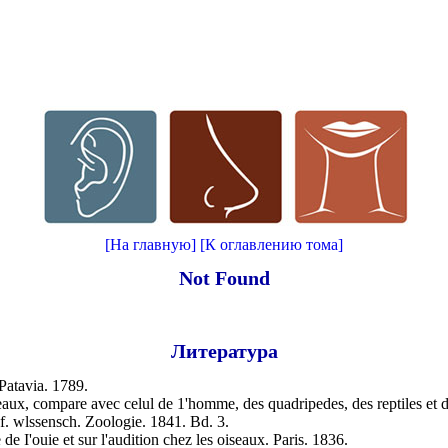
[На главную]
[К оглавлению тома]
Not Found
Литература
Patavia. 1789.
iseaux, compare avec celul de 1'homme, des quadripedes, des reptiles et
 f. wlssensch. Zoologie. 1841. Bd. 3.
e I'ouie et sur l'audition chez les oiseaux. Paris. 1836.