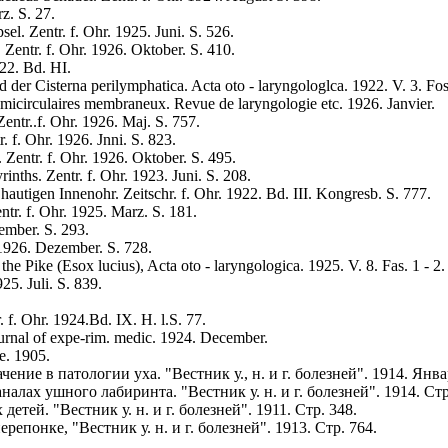
z. S. 27.
l. Zentr. f. Ohr. 1925. Juni. S. 526.
entr. f. Ohr. 1926. Oktober. S. 410.
22. Bd. HI.
 der Cisterna perilymphatica. Acta oto - laryngologlca. 1922. V. 3. Fos
semicirculaires membraneux. Revue de laryngologie etc. 1926. Janvier.
ntr..f. Ohr. 1926. Maj. S. 757.
f. Ohr. 1926. Jnni. S. 823.
 Zentr. f. Ohr. 1926. Oktober. S. 495.
nths. Zentr. f. Ohr. 1923. Juni. S. 208.
utigen Innenohr. Zeitschr. f. Ohr. 1922. Bd. III. Kongresb. S. 777.
ntr. f. Ohr. 1925. Marz. S. 181.
zember. S. 293.
 1926. Dezember. S. 728.
he Pike (Esox lucius), Acta oto - laryngologica. 1925. V. 8. Fas. 1 - 2.
25. Juli. S. 839.
f. Ohr. 1924.Bd. IX. H. l.S. 77.
urnal of expe-rim. medic. 1924. December.
e. 1905.
ние в патологии уха. "Вестник у., н. и г. болезней". 1914. Янва
ах ушного лабиринта. "Вестник у. н. и г. болезней". 1914. Стр
тей. "Вестник у. н. и г. болезней". 1911. Стр. 348.
епонке, "Вестник у. н. и г. болезней". 1913. Стр. 764.