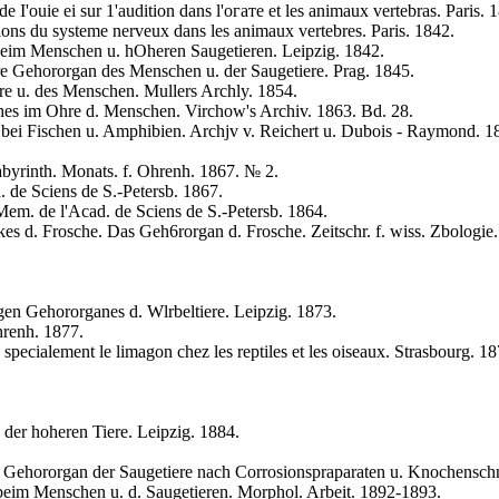
 I'ouie ei sur 1'audition dans l'огате et les animaux vertebras. Paris. 
tions du systeme nerveux dans les animaux vertebres. Paris. 1842.
beim Menschen u. hOheren Saugetieren. Leipzig. 1842.
re Gehororgan des Menschen u. der Saugetiere. Prag. 1845.
re u. des Menschen. Mullers Archly. 1854.
nthes im Ohre d. Menschen. Virchow's Archiv. 1863. Bd. 28.
bei Fischen u. Amphibien. Archjv v. Reichert u. Dubois - Raymond. 1
abyrinth. Monats. f. Ohrenh. 1867. № 2.
 de Sciens de S.-Petersb. 1867.
em. de l'Acad. de Sciens de S.-Petersb. 1864.
kes d. Frosche. Das Geh6rorgan d. Frosche. Zeitschr. f. wiss. Zbologie
gen Gehororganes d. Wlrbeltiere. Leipzig. 1873.
hrenh. 1877.
specialement le limagon chez les reptiles et les oiseaux. Strasbourg. 18
 der hoheren Tiere. Leipzig. 1884.
 Gehororgan der Saugetiere nach Corrosionspraparaten u. Knochenschni
l.beim Menschen u. d. Saugetieren. Morphol. Arbeit. 1892-1893.