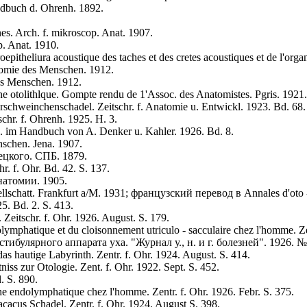
ndbuch d. Ohrenh. 1892.
es. Arch. f. mikroscop. Anat. 1907.
p. Anat. 1910.
oepitheliura acoustique des taches et des cretes acoustiques et de l'organ
tomie des Menschen. 1912.
des Menschen. 1912.
rane otolithlque. Gompte rendu de 1'Assoc. des Anatomistes. Pgris. 1921.
rschweinchenschadel. Zeitschr. f. Anatomie u. Entwickl. 1923. Bd. 68.
chr. f. Ohrenh. 1925. H. 3.
n. im Handbuch von A. Denker u. Kahler. 1926. Bd. 8.
nschen. Jena. 1907.
ецкого. СПБ. 1879.
r. f. Ohr. Bd. 42. S. 137.
натомии. 1905.
llschatt. Frankfurt a/M. 1931; французский перевод в Annales d'oto -
25. Bd. 2. S. 413.
eitschr. f. Ohr. 1926. August. S. 179.
olymphatique et du cloisonnement utriculo - sacculaire chez l'homme. Ze
булярного аппарата уха. "Журнал у., н. и г. болезней". 1926. № 
s hautige Labyrinth. Zentr. f. Ohr. 1924. August. S. 414.
iss zur Otologie. Zent. f. Ohr. 1922. Sept. S. 452.
. S. 890.
he endolymphatique chez l'homme. Zentr. f. Ohr. 1926. Febr. S. 375.
cacus Schadel. Zentr. f. Ohr. 1924. August S. 398.