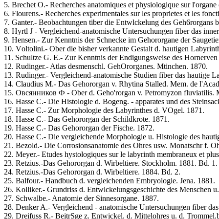
5. Brechet O.- Recherches anatomiques et physiologique sur l'organe de
6. Flоurens.- Recherches experimentales sur les proprietes et les fonc
7. Ganter.- Beobachtungen tiber die Entwlckelung des Geh6rorgans 
8. Hyrtl J - Vergleichend-anatomische Untersuchungen fiber das inne
9. Hensen.- Zur Kenntnis der Schnecke im Gehororgane der Saugetie
10. Vоltоlini.- Ober die bisher verkannte Gestalt d. hautigen Labyri
11. Schultze G. E.- Zur Kenntnis der Endigungsweise des Hornerven 
12. Rudinger.- Atlas desmenschl. GehOrorganes. Mtinchen. 1870.
13. Rudinger.- Vergleichend-anatomische Studien fiber das hautige L
14. Claudius M.- Das Gehororgan v. Rhytina Stalled. Mem. de l'Acad.
15. Овсянников Ф - Ober d. Geho'rorgan v. Petromyzon fluviatilis. M
16. Hasse C.- Die Histologie d. Bogeng. - apparates und des Steinsac
17. Hasse C.- Zur Morphologie des Labyrinthes d. VOgel. 1871.
18. Hasse C.- Das Gehororgan der Schildkrote. 1871.
19. Hasse C.- Das Gehororgan der Fische. 1872.
20. Hasse C.- Die vergleichende Morphologie u. Histologie des hauti
21. Bezold.- Die Corrosionsanatomie des Ohres usw. Monatschr f. O
22. Meуer.- Etudes hystologiques sur le labyrinth membraneux et plus 
23. Retzius.-Das Gehororgan d. Wirbeltiere. Stockholm. 1881. Bd. 1.
24. Retzius.-Das Gehororgan d. Wirbeltiere. 1884. Bd. 2.
25. Balfour.- Handbuch d. vergleichenden Embryologie. Jena. 1881.
26. Kolliker.- Grundriss d. Entwlckelungsgeschichte des Menschen u.
27. Sсhwalbe.- Anatomie der Sinnesorgane. 1887.
28. Denker A.- Vergleichend - anatomische Untersuchungen fiber das
29. Dreifuss R.- BeitrSge z. Entwickel. d. Mittelohres u. d. Tromme