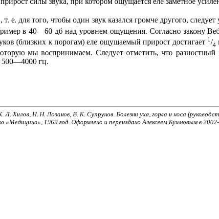
рирост силы звука, при котором ощущается еле заметное усилен
т. е. для того, чтобы один звук казался громче другого, следует
пример в 40—60 дб над уровнем ощущения. Согласно закону Ве
1
звуков (близких к порогам) еле ощущаемый прирост достигает
/
4
 которую мы воспринимаем. Следует отметить, что разностный
е 500—4000 гц.
К. Л. Хилов, Н. Н. Лозанов, В. К. Супрунов. Болезни уха, горла и носа (руководст
о «Медицина», 1969 год. Оформлено и переиздано Алексеем Куимовым в 2002