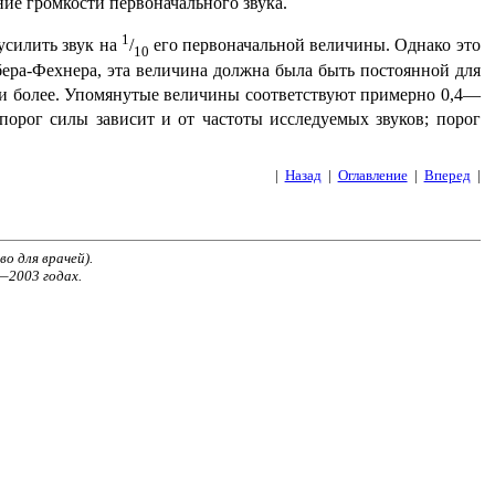
ие громкости первоначального звука.
1
 усилить звук на
/
его первоначальной величины. Однако это
10
бера-Фехнера, эта величина должна была быть постоянной для
и более. Упомянутые величины соответствуют примерно 0,4—
 порог силы зависит и от частоты исследуемых звуков; порог
|
Назад
|
Оглавление
|
Вперед
|
во для врачей).
—2003 годах.