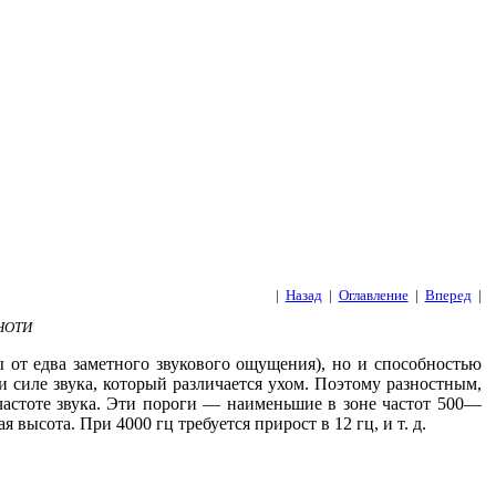
|
Назад
|
Оглавление
|
Вперед
|
НОТИ
ы от едва заметного звукового ощущения), но и способностью
и силе звука, который различается ухом. Поэтому разностным,
частоте звука. Эти пороги — наименьшие в зоне частот 500—
я высота. При 4000 гц требуется прирост в 12 гц, и т. д.