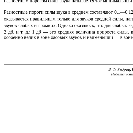
Разностным порогом силы звука называется тот минимальный п
Разностные пороги силы звука в среднем составляют 0,1—0,12, 
оказывается правильным только для звуков средней силы, на
звуков слабых и громких. Однако оказалось, что для слабых 
2 дб, и т. д.; 1 дб — это средняя величина прироста силы,
особенно велик в зоне басовых звуков и наименьший — в зон
В. Ф. Ундриц, 
Издательств